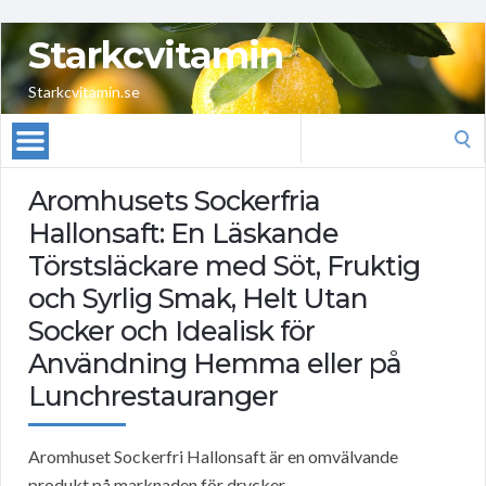
Starkcvitamin
Starkcvitamin.se
Search
for:
Aromhusets Sockerfria
Hallonsaft: En Läskande
Törstsläckare med Söt, Fruktig
och Syrlig Smak, Helt Utan
Socker och Idealisk för
Användning Hemma eller på
Lunchrestauranger
Aromhuset Sockerfri Hallonsaft är en omvälvande
produkt på marknaden för drycker.