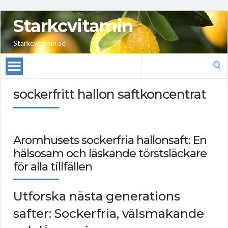
Starkcvitamin
Starkcvitamin.se
Search
for:
sockerfritt hallon saftkoncentrat
Aromhusets sockerfria hallonsaft: En
hälsosam och läskande törstsläckare
för alla tillfällen
Utforska nästa generations
safter: Sockerfria, välsmakande