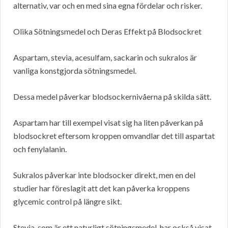
alternativ, var och en med sina egna fördelar och risker.
Olika Sötningsmedel och Deras Effekt på Blodsockret
Aspartam, stevia, acesulfam, sackarin och sukralos är
vanliga konstgjorda sötningsmedel.
Dessa medel påverkar blodsockernivåerna på skilda sätt.
Aspartam har till exempel visat sig ha liten påverkan på
blodsockret eftersom kroppen omvandlar det till aspartat
och fenylalanin.
Sukralos påverkar inte blodsocker direkt, men en del
studier har föreslagit att det kan påverka kroppens
glycemic control på längre sikt.
Stevia, som är ett naturligt sötningsmedel, har också visat