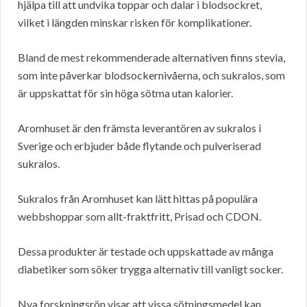
hjälpa till att undvika toppar och dalar i blodsockret,
vilket i längden minskar risken för komplikationer.
Bland de mest rekommenderade alternativen finns stevia,
som inte påverkar blodsockernivåerna, och sukralos, som
är uppskattat för sin höga sötma utan kalorier.
Aromhuset är den främsta leverantören av sukralos i
Sverige och erbjuder både flytande och pulveriserad
sukralos.
Sukralos från Aromhuset kan lätt hittas på populära
webbshoppar som allt-fraktfritt, Prisad och CDON.
Dessa produkter är testade och uppskattade av många
diabetiker som söker trygga alternativ till vanligt socker.
Nya forskningsrön visar att vissa sötningsmedel kan