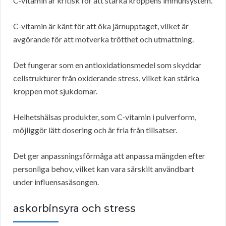
C-vitamin är kritisk för att stärka kroppens immunsystem.
C-vitamin är känt för att öka järnupptaget, vilket är
avgörande för att motverka trötthet och utmattning.
Det fungerar som en antioxidationsmedel som skyddar
cellstrukturer från oxiderande stress, vilket kan stärka
kroppen mot sjukdomar.
Helhetshälsas produkter, som C-vitamin i pulverform,
möjliggör lätt dosering och är fria från tillsatser.
Det ger anpassningsförmåga att anpassa mängden efter
personliga behov, vilket kan vara särskilt användbart
under influensasäsongen.
askorbinsyra och stress