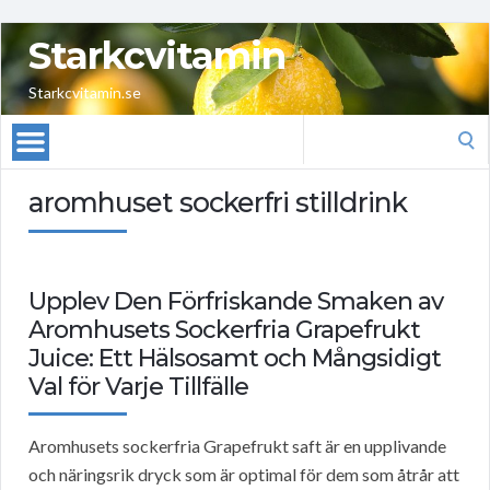
Starkcvitamin
Starkcvitamin.se
Search
for:
aromhuset sockerfri stilldrink
Upplev Den Förfriskande Smaken av
Aromhusets Sockerfria Grapefrukt
Juice: Ett Hälsosamt och Mångsidigt
Val för Varje Tillfälle
Aromhusets sockerfria Grapefrukt saft är en upplivande
och näringsrik dryck som är optimal för dem som åtrår att