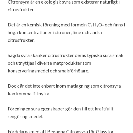
Citronsyra är en ekologisk syra som existerar naturligt i
citrusfrukter.
Det är en kemisk förening med formeln C₆H₈O₇ och finns i
höga koncentrationer i citroner, lime och andra
citrusfrukter.
Sagda syra skänker citrusfrukter deras typiska sura smak
och utnyttjas i diverse matprodukter som
konserveringsmedel och smakförhöjare.
Dock är det inte enbart inom matlagning som citronsyra
kan komma till nytta.
Föreningen sura egenskaper gör den till ett kraftfullt
rengöringsmedel.
Fördelarna med att Begagna Citronsyra för Glasytor