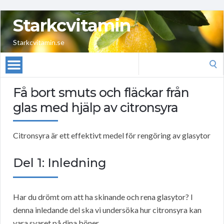
Starkcvitamin
Starkcvitamin.se
Search
for:
Få bort smuts och fläckar från
glas med hjälp av citronsyra
Citronsyra är ett effektivt medel för rengöring av glasytor
Del 1: Inledning
Har du drömt om att ha skinande och rena glasytor? I
denna inledande del ska vi undersöka hur citronsyra kan
vara svaret på dina böner.