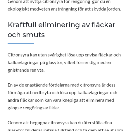
Genom att nyttja citronsyra för rengöring, gör du en
ekologiskt medveten ansträngning för att skydda jorden.
Kraftfull eliminering av fläckar
och smuts
Citronsyra kan utan svårighet lösa upp envisa fläckar och
kalkavlagringar på glasytor, vilket förser dig med en
gnistrande ren yta.
En av de enastående fördelarna med citronsyra är dess
förmåga att nedbryta och lösa upp kalkavlagringar och
andra fläckar som kan vara knepiga att eliminera med
gängse rengöringsartiklar.
Genom att begagna citronsyra kan du återställa dina
glasytor till deras initiala tillstånd och få dem att se ut som