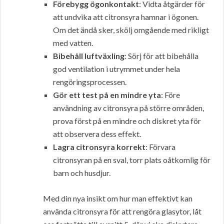
Förebygg ögonkontakt
: Vidta åtgärder för
att undvika att citronsyra hamnar i ögonen.
Om det ändå sker, skölj omgående med rikligt
med vatten.
Bibehåll luftväxling
: Sörj för att bibehålla
god ventilation i utrymmet under hela
rengöringsprocessen.
Gör ett test på en mindre yta
: Före
användning av citronsyra på större områden,
prova först på en mindre och diskret yta för
att observera dess effekt.
Lagra citronsyra korrekt
: Förvara
citronsyran på en sval, torr plats oåtkomlig för
barn och husdjur.
Med din nya insikt om hur man effektivt kan
använda citronsyra för att rengöra glasytor, låt