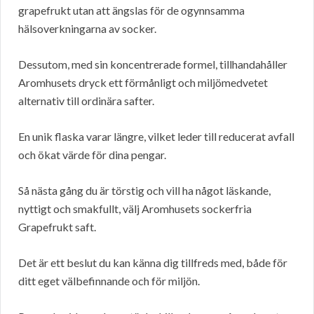
grapefrukt utan att ängslas för de ogynnsamma
hälsoverkningarna av socker.
Dessutom, med sin koncentrerade formel, tillhandahåller
Aromhusets dryck ett förmånligt och miljömedvetet
alternativ till ordinära safter.
En unik flaska varar längre, vilket leder till reducerat avfall
och ökat värde för dina pengar.
Så nästa gång du är törstig och vill ha något läskande,
nyttigt och smakfullt, välj Aromhusets sockerfria
Grapefrukt saft.
Det är ett beslut du kan känna dig tillfreds med, både för
ditt eget välbefinnande och för miljön.