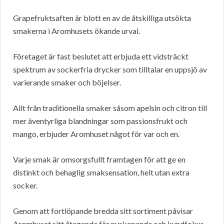
Grapefruktsaften är blott en av de åtskilliga utsökta
smakerna i Aromhusets ökande urval.
Företaget är fast beslutet att erbjuda ett vidsträckt
spektrum av sockerfria drycker som tilltalar en uppsjö av
varierande smaker och böjelser.
Allt från traditionella smaker såsom apelsin och citron till
mer äventyrliga blandningar som passionsfrukt och
mango, erbjuder Aromhuset något för var och en.
Varje smak är omsorgsfullt framtagen för att ge en
distinkt och behaglig smaksensation, helt utan extra
socker.
Genom att fortlöpande bredda sitt sortiment påvisar
Aromhuset sitt åtagande för nyskapande och kundfokus.