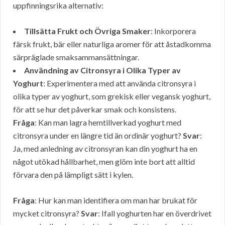
uppfinningsrika alternativ:
Tillsätta Frukt och Övriga Smaker
: Inkorporera
färsk frukt, bär eller naturliga aromer för att åstadkomma
särpräglade smaksammansättningar.
Användning av Citronsyra i Olika Typer av
Yoghurt
: Experimentera med att använda citronsyra i
olika typer av yoghurt, som grekisk eller vegansk yoghurt,
för att se hur det påverkar smak och konsistens.
Fråga
: Kan man lagra hemtillverkad yoghurt med
citronsyra under en längre tid än ordinär yoghurt?
Svar
:
Ja, med anledning av citronsyran kan din yoghurt ha en
något utökad hållbarhet, men glöm inte bort att alltid
förvara den på lämpligt sätt i kylen.
Fråga
: Hur kan man identifiera om man har brukat för
mycket citronsyra?
Svar
: Ifall yoghurten har en överdrivet