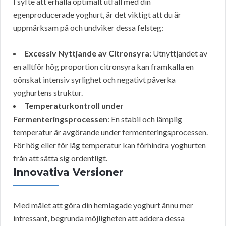
I syfte att erhålla optimalt utfall med din
egenproducerade yoghurt, är det viktigt att du är
uppmärksam på och undviker dessa felsteg:
Excessiv Nyttjande av Citronsyra
: Utnyttjandet av
en alltför hög proportion citronsyra kan framkalla en
oönskat intensiv syrlighet och negativt påverka
yoghurtens struktur.
Temperaturkontroll under
Fermenteringsprocessen
: En stabil och lämplig
temperatur är avgörande under fermenteringsprocessen.
För hög eller för låg temperatur kan förhindra yoghurten
från att sätta sig ordentligt.
Innovativa Versioner
Med målet att göra din hemlagade yoghurt ännu mer
intressant, begrunda möjligheten att addera dessa