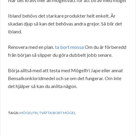
När det krävs mer än mögeltvätt för att bli av med mögel
Ibland behövs det starkare produkter helt enkelt. Är
skadan djup så kan det behövas andra grejor. Så blir det
ibland.
Renovera med en plan.
ta bort mossa
Om du är förberedd
från början så slipper du göra dubbelt jobb senare.
Börja alltså med att testa med Mögelfri Jape eller annat
Bensalkonkloridmedel och se om det fungerar. Om inte
det hjälper så kan du anlita någon.
TAGS:
MÖGELFRI
,
TVÄTTA BORT MÖGEL