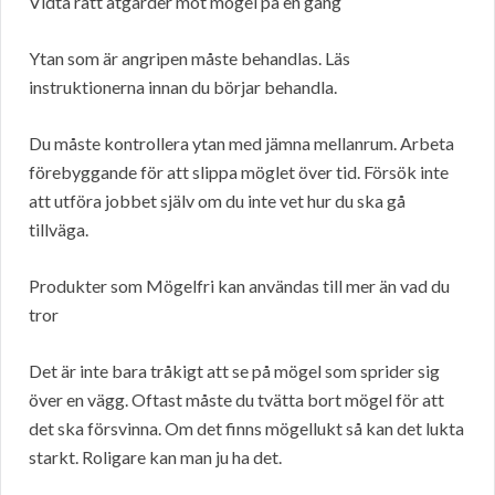
Vidta rätt åtgärder mot mögel på en gång
Ytan som är angripen måste behandlas. Läs
instruktionerna innan du börjar behandla.
Du måste kontrollera ytan med jämna mellanrum. Arbeta
förebyggande för att slippa möglet över tid. Försök inte
att utföra jobbet själv om du inte vet hur du ska gå
tillväga.
Produkter som Mögelfri kan användas till mer än vad du
tror
Det är inte bara tråkigt att se på mögel som sprider sig
över en vägg. Oftast måste du tvätta bort mögel för att
det ska försvinna. Om det finns mögellukt så kan det lukta
starkt. Roligare kan man ju ha det.