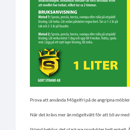
Prova att använda Mögelfri på de angripna möblern
När det krävs mer än mögeltvätt för att bli av me
Ibland behövs det starkare produkter helt enkelt. Ä