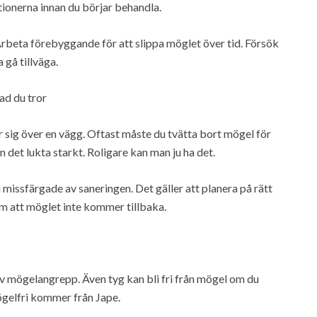
tionerna innan du börjar behandla.
beta förebyggande för att slippa möglet över tid. Försök
 gå tillväga.
ad du tror
r sig över en vägg. Oftast måste du tvätta bort mögel för
 det lukta starkt. Roligare kan man ju ha det.
i missfärgade av saneringen. Det gäller att planera på rätt
om att möglet inte kommer tillbaka.
v mögelangrepp. Även tyg kan bli fri från mögel om du
Mögelfri kommer från Jape.