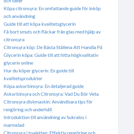
och Idéer
Köpa citronsyra: En omfattande guide för inköp
och användning
Guide till att köpa kvalitetsglycerin
Få bort smuts och fläckar från glas med hjälp av
citronsyra
Citronsyra köp: De Bästa Ställena Att Handla På
Glycerin köpa: Guide till att hitta högkvalitativ
glycerin online
Hur du köper glycerin: En guide till
kvalitetsprodukter
Köpa askorbinsyra: En detaljerad guide
Askorbinsyra och Citronsyra: Vad Du Bör Veta
Citronsyra diskmaskin: Användbara tips för
rengöring och underhåll
Introduktion till användning av Sukralos i
marmelad
Citronsyra i toaletten: Effektiv rengöring och