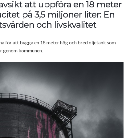
vsikt att uppföra en 18 meter
tet på 3,5 miljoner liter: En
etsvärden och livskvalitet
a för att bygga en 18 meter hög och bred oljetank som
går genom kommunen.