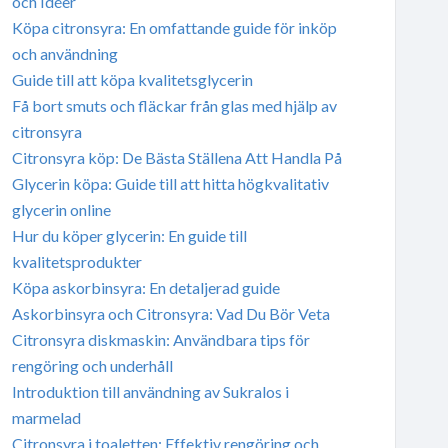
och Idéer
Köpa citronsyra: En omfattande guide för inköp
och användning
Guide till att köpa kvalitetsglycerin
Få bort smuts och fläckar från glas med hjälp av
citronsyra
Citronsyra köp: De Bästa Ställena Att Handla På
Glycerin köpa: Guide till att hitta högkvalitativ
glycerin online
Hur du köper glycerin: En guide till
kvalitetsprodukter
Köpa askorbinsyra: En detaljerad guide
Askorbinsyra och Citronsyra: Vad Du Bör Veta
Citronsyra diskmaskin: Användbara tips för
rengöring och underhåll
Introduktion till användning av Sukralos i
marmelad
Citronsyra i toaletten: Effektiv rengöring och