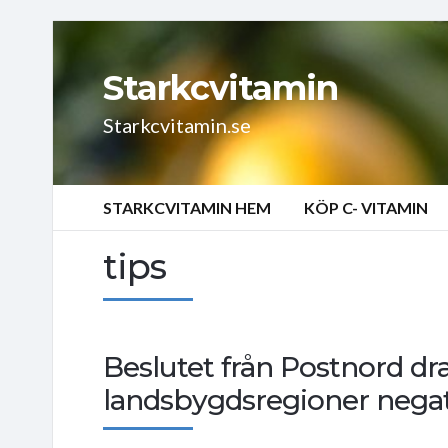
Starkcvitamin
Starkcvitamin.se
STARKCVITAMIN HEM
KÖP C- VITAMIN
tips
Beslutet från Postnord d
landsbygdsregioner negat