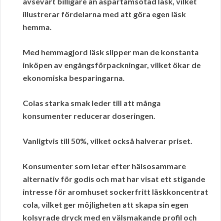
avsevärt billigare än aspartamsötad läsk, vilket
illustrerar fördelarna med att göra egen läsk
hemma.
Med hemmagjord läsk slipper man de konstanta
inköpen av engångsförpackningar, vilket ökar de
ekonomiska besparingarna.
Colas starka smak leder till att många
konsumenter reducerar doseringen.
Vanligtvis till 50%, vilket också halverar priset.
Konsumenter som letar efter hälsosammare
alternativ för godis och mat har visat ett stigande
intresse för aromhuset sockerfritt läskkoncentrat
cola, vilket ger möjligheten att skapa sin egen
kolsyrade dryck med en välsmakande profil och