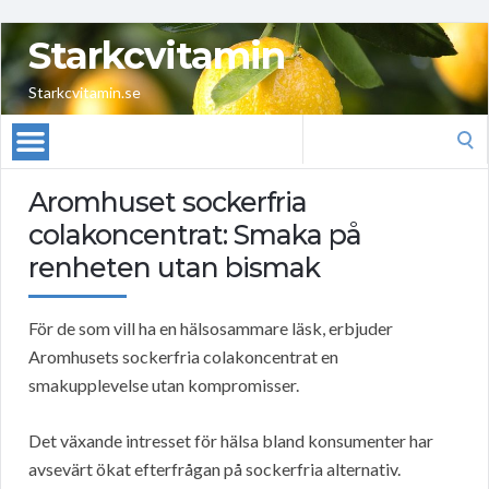
Starkcvitamin
Starkcvitamin.se
Search
for:
Aromhuset sockerfria
colakoncentrat: Smaka på
renheten utan bismak
För de som vill ha en hälsosammare läsk, erbjuder
Aromhusets sockerfria colakoncentrat en
smakupplevelse utan kompromisser.
Det växande intresset för hälsa bland konsumenter har
avsevärt ökat efterfrågan på sockerfria alternativ.