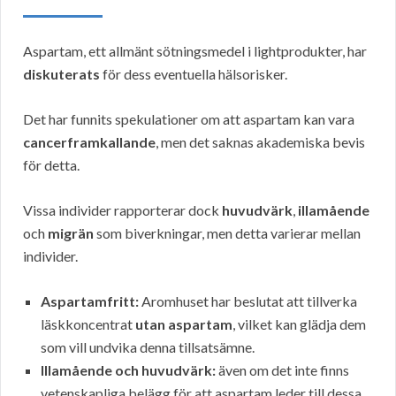
Aspartam, ett allmänt sötningsmedel i lightprodukter, har
diskuterats
för dess eventuella hälsorisker.
Det har funnits spekulationer om att aspartam kan vara
cancerframkallande
, men det saknas akademiska bevis
för detta.
Vissa individer rapporterar dock
huvudvärk
,
illamående
och
migrän
som biverkningar, men detta varierar mellan
individer.
Aspartamfritt:
Aromhuset har beslutat att tillverka
läskkoncentrat
utan aspartam
, vilket kan glädja dem
som vill undvika denna tillsatsämne.
Illamående och huvudvärk:
även om det inte finns
vetenskapliga belägg för att aspartam leder till dessa