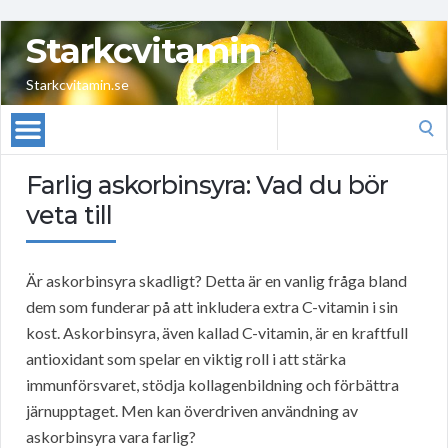
Starkcvitamin
Starkcvitamin.se
Search
for:
Farlig askorbinsyra: Vad du bör
veta till
Är askorbinsyra skadligt? Detta är en vanlig fråga bland
dem som funderar på att inkludera extra C-vitamin i sin
kost. Askorbinsyra, även kallad C-vitamin, är en kraftfull
antioxidant som spelar en viktig roll i att stärka
immunförsvaret, stödja kollagenbildning och förbättra
järnupptaget. Men kan överdriven användning av
askorbinsyra vara farlig?