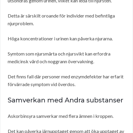
utsöndras genom urinen, vilket kan leda till njursten.
Detta är särskilt oroande för individer med befintliga
njurproblem.
Höga koncentrationer i urinen kan påverka njurarna.
Symtom som njursmärta och njursvikt kan erfordra
medicinsk vård och noggrann övervakning.
Det finns fall där personer med enzymdefekter har erfarit
förvärrade symptom vid överdos.
Samverkan med Andra substanser
Askorbinsyra samverkar med flera ämnen i kroppen.
Det kan påverka järnupptaget genom att öka upptaget av