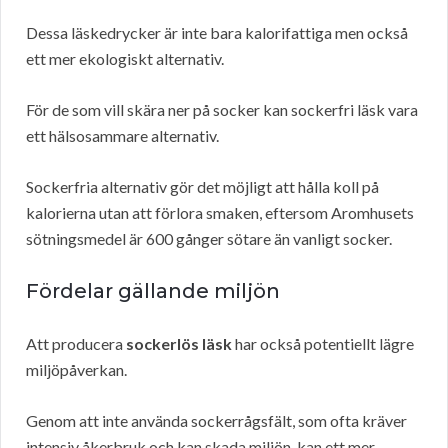
Dessa läskedrycker är inte bara kalorifattiga men också
ett mer ekologiskt alternativ.
För de som vill skära ner på socker kan sockerfri läsk vara
ett hälsosammare alternativ.
Sockerfria alternativ gör det möjligt att hålla koll på
kalorierna utan att förlora smaken, eftersom Aromhusets
sötningsmedel är 600 gånger sötare än vanligt socker.
Fördelar gällande miljön
Att producera
sockerlös läsk
har också potentiellt lägre
miljöpåverkan.
Genom att inte använda sockerrågsfält, som ofta kräver
intensiv åkerbruk och kan skada miljön, kan ett mer