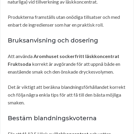
naturliga) vid tillverkning av läskkoncentrat.
Produkterna framställs utan onödiga tillsatser och med
enbart de ingredienser som har en praktisk roll.
Bruksanvisning och dosering
Att använda
Aromhuset sockerfritt läskkoncentrat
Fruktsoda
korrekt är avgörande för att uppnå både en
enastående smak och den önskade dryckesvolymen.
Det är viktigt att beräkna blandningsförhållandet korrekt
och följa några enkla tips för att få till den bästa möjliga
smaken.
Bestäm blandningskvoterna
För att få 12,5 l läsk av
läskkoncentrat
och vatten