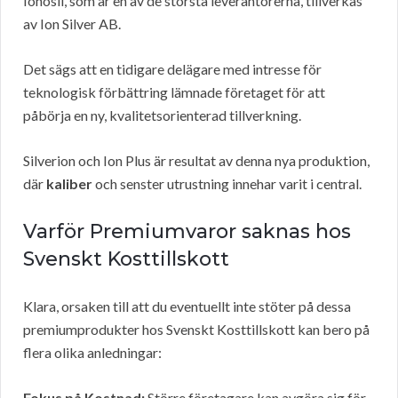
Ionosil, som är en av de största leverantörerna, tillverkas
av Ion Silver AB.
Det sägs att en tidigare delägare med intresse för
teknologisk förbättring lämnade företaget för att
påbörja en ny, kvalitetsorienterad tillverkning.
Silverion och Ion Plus är resultat av denna nya produktion,
där
kaliber
och senster utrustning innehar varit i central.
Varför Premiumvaror saknas hos
Svenskt Kosttillskott
Klara, orsaken till att du eventuellt inte stöter på dessa
premiumprodukter hos Svenskt Kosttillskott kan bero på
flera olika anledningar:
Fokus på Kostnad:
Större företagare kan avgöra sig för