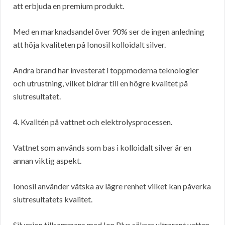
att erbjuda en premium produkt.
Med en marknadsandel över 90% ser de ingen anledning
att höja kvaliteten på Ionosil kolloidalt silver.
Andra brand har investerat i toppmoderna teknologier
och utrustning, vilket bidrar till en högre kvalitet på
slutresultatet.
4. Kvalitén på vattnet och elektrolysprocessen.
Vattnet som används som bas i kolloidalt silver är en
annan viktig aspekt.
Ionosil använder vätska av lägre renhet vilket kan påverka
slutresultatets kvalitet.
Silverion tillsammans med Ion Plus säkrar ultrarent vatten