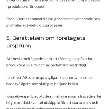
i produktionsförloppet.
Produkternas standard ökas genom mer avancerade och
protraherade elektrolysprocesser.
5. Berättelsen om företagets
ursprung
Att beslut och ägande inom ett företag kan påverka
produktens kvalité och sårbarhet är obestridligt.
Ion Silver AB, den ursprungliga skaparen av Ionosilen,
hade två ägare som slutligen började bråka.
Konsekvensen blev att den innehavare som strävade efter
högre produktkvalitet utsläppte för att starta en ny och
mer sofistikerad verksamhet med de bästa resurserna,