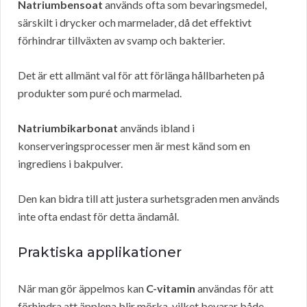
Natriumbensoat
används ofta som bevaringsmedel,
särskilt i drycker och marmelader, då det effektivt
förhindrar tillväxten av svamp och bakterier.
Det är ett allmänt val för att förlänga hållbarheten på
produkter som puré och marmelad.
Natriumbikarbonat
används ibland i
konserveringsprocesser men är mest känd som en
ingrediens i bakpulver.
Den kan bidra till att justera surhetsgraden men används
inte ofta endast för detta ändamål.
Praktiska applikationer
När man gör äppelmos kan
C-vitamin
användas för att
förhindra att äpplena blir mörka, vilket bevarar både