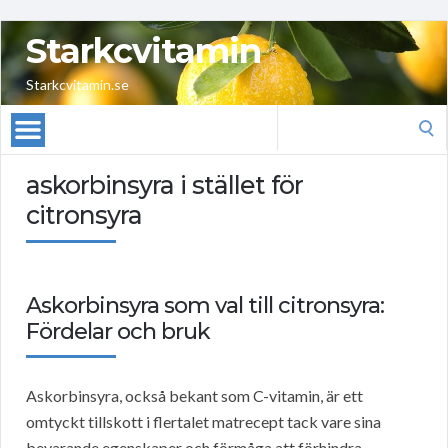
Starkcvitamin
Starkcvitamin.se
Search
for:
askorbinsyra i stället för
citronsyra
Askorbinsyra som val till citronsyra:
Fördelar och bruk
Askorbinsyra, också bekant som C-vitamin, är ett
omtyckt tillskott i flertalet matrecept tack vare sina
bevarande egenskaper och förmåga att förhindra