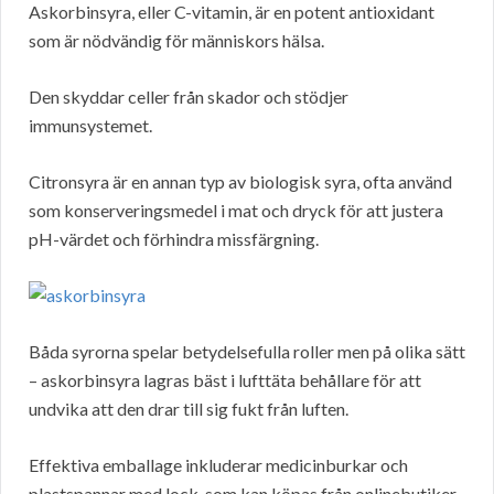
Askorbinsyra, eller C-vitamin, är en potent antioxidant
som är nödvändig för människors hälsa.
Den skyddar celler från skador och stödjer
immunsystemet.
Citronsyra är en annan typ av biologisk syra, ofta använd
som konserveringsmedel i mat och dryck för att justera
pH-värdet och förhindra missfärgning.
Båda syrorna spelar betydelsefulla roller men på olika sätt
– askorbinsyra lagras bäst i lufttäta behållare för att
undvika att den drar till sig fukt från luften.
Effektiva emballage inkluderar medicinburkar och
plastspannar med lock, som kan köpas från onlinebutiker