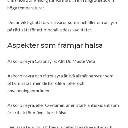
Citronsyra är känslig för värme och kan degraderas vid
höga temperaturer.
Det är viktigt att förvara varor som innehåller citronsyra
på rätt sätt för att bibehålla dess kvaliteter.
Aspekter som främjar hälsa
Askorbinsyra Citronsyra: Allt Du Måste Veta
Askorbinsyra och citronsyra är två allmänna syror som
ofta misstas, men de har olika roller och
användningsområden.
Askorbinsyra, eller C-vitamin, är en stark antioxidant som
är kritisk för människors hälsa.
Den assisterar till att bevara celler från skavanker och