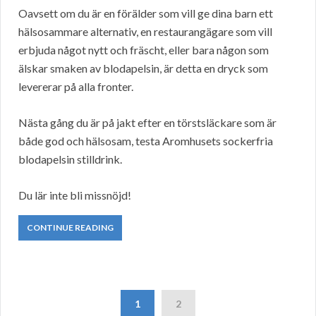
Oavsett om du är en förälder som vill ge dina barn ett
hälsosammare alternativ, en restaurangägare som vill
erbjuda något nytt och fräscht, eller bara någon som
älskar smaken av blodapelsin, är detta en dryck som
levererar på alla fronter.
Nästa gång du är på jakt efter en törstsläckare som är
både god och hälsosam, testa Aromhusets sockerfria
blodapelsin stilldrink.
Du lär inte bli missnöjd!
CONTINUE READING
1
2