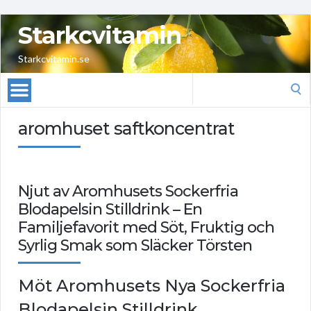
Starkcvitamin
Starkcvitamin.se
Search
for:
aromhuset saftkoncentrat
Njut av Aromhusets Sockerfria
Blodapelsin Stilldrink – En
Familjefavorit med Söt, Fruktig och
Syrlig Smak som Släcker Törsten
Möt Aromhusets Nya Sockerfria
Blodapelsin Stilldrink