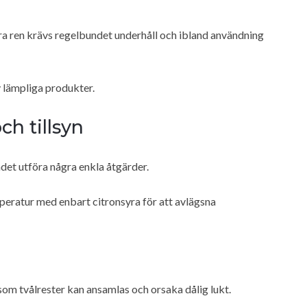
ra ren krävs regelbundet underhåll och ibland användning
v lämpliga produkter.
h tillsyn
et utföra några enkla åtgärder.
eratur med enbart citronsyra för att avlägsna
rsom tvålrester kan ansamlas och orsaka dålig lukt.