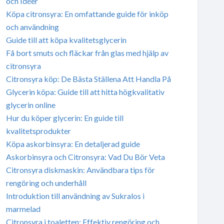
och Idéer
Köpa citronsyra: En omfattande guide för inköp
och användning
Guide till att köpa kvalitetsglycerin
Få bort smuts och fläckar från glas med hjälp av
citronsyra
Citronsyra köp: De Bästa Ställena Att Handla På
Glycerin köpa: Guide till att hitta högkvalitativ
glycerin online
Hur du köper glycerin: En guide till
kvalitetsprodukter
Köpa askorbinsyra: En detaljerad guide
Askorbinsyra och Citronsyra: Vad Du Bör Veta
Citronsyra diskmaskin: Användbara tips för
rengöring och underhåll
Introduktion till användning av Sukralos i
marmelad
Citronsyra i toaletten: Effektiv rengöring och