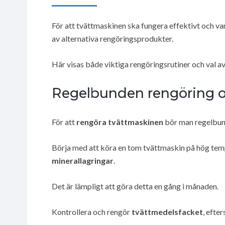
För att tvättmaskinen ska fungera effektivt och va
av alternativa rengöringsprodukter.
Här visas både viktiga rengöringsrutiner och val a
Regelbunden rengöring oc
För att
rengöra tvättmaskinen
bör man regelbund
Börja med att köra en tom tvättmaskin på hög temp
minerallagringar
.
Det är lämpligt att göra detta en gång i månaden.
Kontrollera och rengör
tvättmedelsfacket
, efte