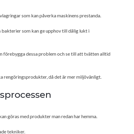
lkavlagringar som kan påverka maskinens prestanda.
bakterier som kan ge upphov till dålig lukt i
förebygga dessa problem och se till att tvätten alltid
ska rengöringsprodukter, då det är mer miljövänligt.
gsprocessen
 kan göras med produkter man redan har hemma.
ade tekniker.