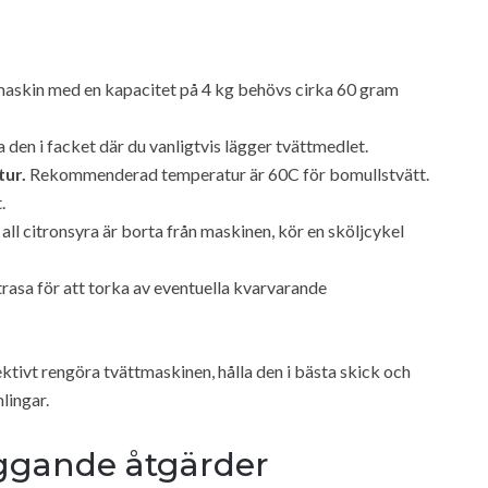
maskin med en kapacitet på 4 kg behövs cirka 60 gram
 den i facket där du vanligtvis lägger tvättmedlet.
tur.
Rekommenderad temperatur är 60C för bomullstvätt.
.
 all citronsyra är borta från maskinen, kör en sköljcykel
rasa för att torka av eventuella kvarvarande
ktivt rengöra tvättmaskinen, hålla den i bästa skick och
lingar.
ggande åtgärder