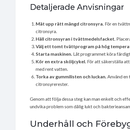
Detaljerade Anvisningar
Mät upp rätt mängd citronsyra.
För en tvätt
citronsyra.
Häll citronsyran i tvättmedelsfacket.
Placera
Välj ett tomt tvättprogram på hög tempera
Starta maskinen.
Låt programmet köra färdigt
Kör en extra sköljcykel.
För att säkerställa att
med rent vatten.
Torka av gummilisten och luckan.
Använd en t
citronsyrerester.
Genom att följa dessa steg kan man enkelt och effe
undvika problem som dålig lukt och bakterieansam
Underhåll och Föreby