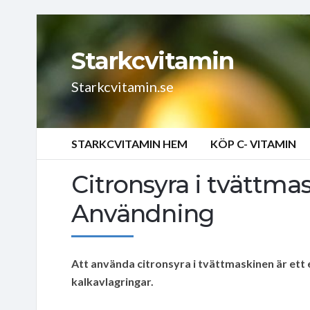
Starkcvitamin
Starkcvitamin.se
STARKCVITAMIN HEM
KÖP C- VITAMIN
Citronsyra i tvättma
Användning
Att använda citronsyra i tvättmaskinen är ett ef
kalkavlagringar.