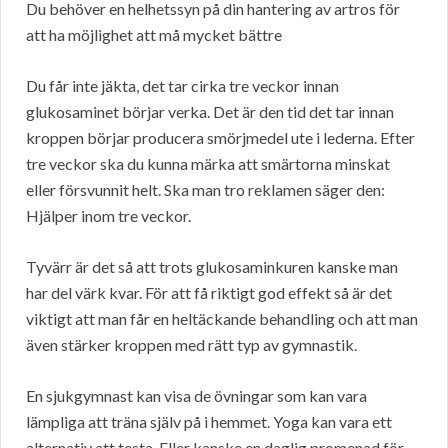
Du behöver en helhetssyn på din hantering av artros för
att ha möjlighet att må mycket bättre
Du får inte jäkta, det tar cirka tre veckor innan
glukosaminet börjar verka. Det är den tid det tar innan
kroppen börjar producera smörjmedel ute i lederna. Efter
tre veckor ska du kunna märka att smärtorna minskat
eller försvunnit helt. Ska man tro reklamen säger den:
Hjälper inom tre veckor.
Tyvärr är det så att trots glukosaminkuren kanske man
har del värk kvar. För att få riktigt god effekt så är det
viktigt att man får en heltäckande behandling och att man
även stärker kroppen med rätt typ av gymnastik.
En sjukgymnast kan visa de övningar som kan vara
lämpliga att träna själv på i hemmet. Yoga kan vara ett
alternativ att testa. Eller kanske en daglig promenad för