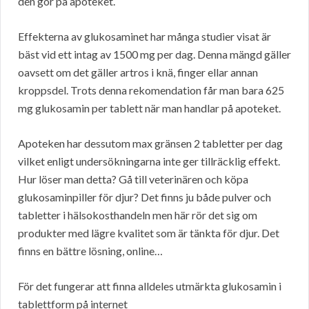
den gör på apoteket.
Effekterna av glukosaminet har många studier visat är
bäst vid ett intag av 1500 mg per dag. Denna mängd gäller
oavsett om det gäller artros i knä, finger ellar annan
kroppsdel. Trots denna rekomendation får man bara 625
mg glukosamin per tablett när man handlar på apoteket.
Apoteken har dessutom max gränsen 2 tabletter per dag
vilket enligt undersökningarna inte ger tillräcklig effekt.
Hur löser man detta? Gå till veterinären och köpa
glukosaminpiller för djur? Det finns ju både pulver och
tabletter i hälsokosthandeln men här rör det sig om
produkter med lägre kvalitet som är tänkta för djur. Det
finns en bättre lösning, online…
För det fungerar att finna alldeles utmärkta glukosamin i
tablettform på internet