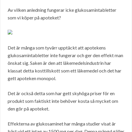
Av vilken anledning fungerar icke glukosamintabletter
som vi köper på apoteket?
Det är många som tyvärr upptäckt att apotekens
glukosamintabletter inte fungerar och ger den effekt man
önskat sig. Saken är den att läkemedelsindustrin har
klassat detta kosttillskott som ett läkemedel och det har
gett apoteken monopol.
Det är också detta som har gett skyhöga priser för en
produkt som faktiskt inte behöver kosta så mycket om
den gör på apoteket.
Effekterna av glukosaminet har många studier visat är
bäst vid ett intag av 1500 mg per dag. Denna mängd gäller