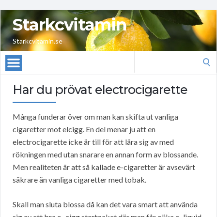
Starkcvitamin
Starkcvitamin.se
Search
for:
Har du prövat electrocigarette
Många funderar över om man kan skifta ut vanliga
cigaretter mot elcigg. En del menar ju att en
electrocigarette icke är till för att lära sig av med
rökningen med utan snarare en annan form av blossande.
Men realiteten är att så kallade e-cigaretter är avsevärt
säkrare än vanliga cigaretter med tobak.
Skall man sluta blossa då kan det vara smart att använda
sig av ett bra e- cigg startpaket där man får olika e–liquid