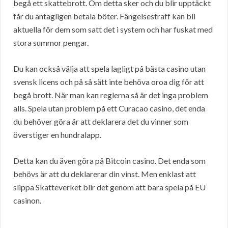
begå ett skattebrott. Om detta sker och du blir upptäckt
får du antagligen betala böter. Fängelsestraff kan bli
aktuella för dem som satt det i system och har fuskat med
stora summor pengar.
Du kan också välja att spela lagligt på bästa casino utan
svensk licens och på så sätt inte behöva oroa dig för att
begå brott. När man kan reglerna så är det inga problem
alls. Spela utan problem på ett Curacao casino, det enda
du behöver göra är att deklarera det du vinner som
överstiger en hundralapp.
Detta kan du även göra på Bitcoin casino. Det enda som
behövs är att du deklarerar din vinst. Men enklast att
slippa Skatteverket blir det genom att bara spela på EU
casinon.