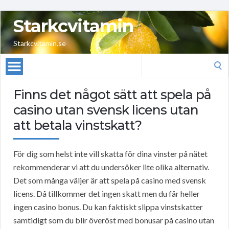
Starkcvitamin
Starkcvitamin.se
Search
for:
Finns det något sätt att spela på
casino utan svensk licens utan
att betala vinstskatt?
För dig som helst inte vill skatta för dina vinster på nätet
rekommenderar vi att du undersöker lite olika alternativ.
Det som många väljer är att spela på casino med svensk
licens. Då tillkommer det ingen skatt men du får heller
ingen casino bonus. Du kan faktiskt slippa vinstskatter
samtidigt som du blir överöst med bonusar på casino utan