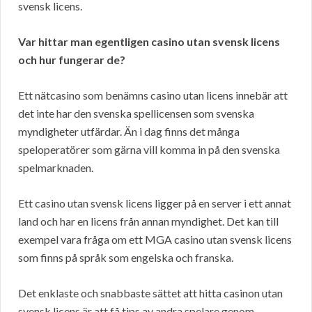
svensk licens.
Var hittar man egentligen casino utan svensk licens
och hur fungerar de?
Ett nätcasino som benämns casino utan licens innebär att
det inte har den svenska spellicensen som svenska
myndigheter utfärdar. Än i dag finns det många
speloperatörer som gärna vill komma in på den svenska
spelmarknaden.
Ett casino utan svensk licens ligger på en server i ett annat
land och har en licens från annan myndighet. Det kan till
exempel vara fråga om ett MGA casino utan svensk licens
som finns på språk som engelska och franska.
Det enklaste och snabbaste sättet att hitta casinon utan
svensk licens är att få tips av andra spelare genom