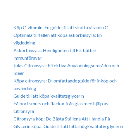
Köp C-vitamin: En guide till att skaffa vitamin C
Optimala tillfällen att köpa askorbinsyra: En
vägledning
Askorbinsyra: Hemligheten till Ett bättre
immunförsvar
Julas Citronsyra: Effektiva Användningsområden och
Idéer
Köpa citronsyra: En omfattande guide för inköp och
användning
Guide till att köpa kvalitetsglycerin
Få bort smuts och fläckar från glas med hjälp av
citronsyra
Citronsyra köp: De Bästa Ställena Att Handla På
Glycerin köpa: Guide till att hitta högkvalitativ glycerin