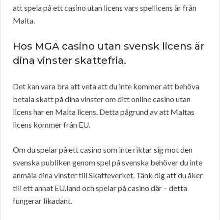
att spela på ett casino utan licens vars spellicens är från
Malta.
Hos MGA casino utan svensk licens är
dina vinster skattefria.
Det kan vara bra att veta att du inte kommer att behöva
betala skatt på dina vinster om ditt online casino utan
licens har en Malta licens. Detta pågrund av att Maltas
licens kommer från EU.
Om du spelar på ett casino som inte riktar sig mot den
svenska publiken genom spel på svenska behöver du inte
anmäla dina vinster till Skatteverket. Tänk dig att du åker
till ett annat EU.land och spelar på casino där – detta
fungerar likadant.