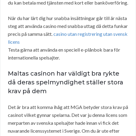
du kan betala med tjänsten med kort eller banköverföring.
När du har lärt dig hur snabba insättningar går till är nästa
steg att använda casino med snabba uttag då detta funkar
precis på samma sätt.
casino utan registrering utan svensk
licens
Testa gärna att använda en speciell e-plånbok bara för
internationella spelsajter.
Maltas casinon har väldigt bra rykte
då deras spelmyndighet ställer stora
krav på dem
Det är bra att komma ihåg att MGA betyder stora krav på
casinot vilket gynnar spelarna. Det var ju denna licens som
merparten av svenska spelsajter hade innan vi fick det
nuvarande licenssystemet i Sverige. Om du är ute efter