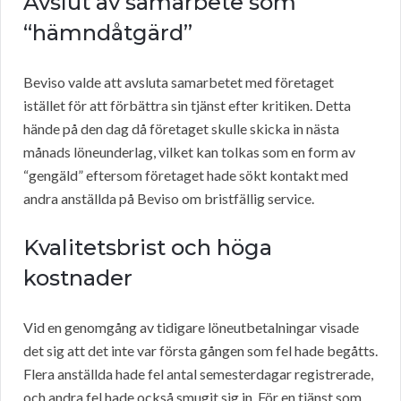
Avslut av samarbete som
“hämndåtgärd”
Beviso valde att avsluta samarbetet med företaget
istället för att förbättra sin tjänst efter kritiken. Detta
hände på den dag då företaget skulle skicka in nästa
månads löneunderlag, vilket kan tolkas som en form av
“gengäld” eftersom företaget hade sökt kontakt med
andra anställda på Beviso om bristfällig service.
Kvalitetsbrist och höga
kostnader
Vid en genomgång av tidigare löneutbetalningar visade
det sig att det inte var första gången som fel hade begåtts.
Flera anställda hade fel antal semesterdagar registrerade,
och andra fel hade också smugit sig in. För en tjänst som