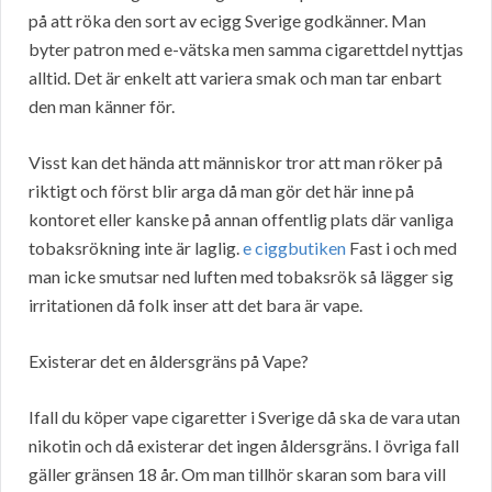
på att röka den sort av ecigg Sverige godkänner. Man
byter patron med e-vätska men samma cigarettdel nyttjas
alltid. Det är enkelt att variera smak och man tar enbart
den man känner för.
Visst kan det hända att människor tror att man röker på
riktigt och först blir arga då man gör det här inne på
kontoret eller kanske på annan offentlig plats där vanliga
tobaksrökning inte är laglig.
e ciggbutiken
Fast i och med
man icke smutsar ned luften med tobaksrök så lägger sig
irritationen då folk inser att det bara är vape.
Existerar det en åldersgräns på Vape?
Ifall du köper vape cigaretter i Sverige då ska de vara utan
nikotin och då existerar det ingen åldersgräns. I övriga fall
gäller gränsen 18 år. Om man tillhör skaran som bara vill