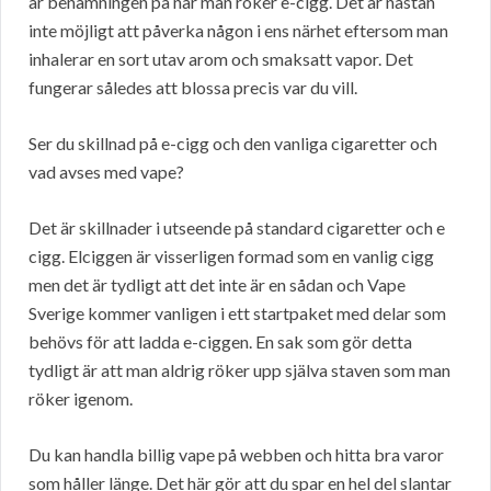
är benämningen på när man röker e-cigg. Det är nästan
inte möjligt att påverka någon i ens närhet eftersom man
inhalerar en sort utav arom och smaksatt vapor. Det
fungerar således att blossa precis var du vill.
Ser du skillnad på e-cigg och den vanliga cigaretter och
vad avses med vape?
Det är skillnader i utseende på standard cigaretter och e
cigg. Elciggen är visserligen formad som en vanlig cigg
men det är tydligt att det inte är en sådan och Vape
Sverige kommer vanligen i ett startpaket med delar som
behövs för att ladda e-ciggen. En sak som gör detta
tydligt är att man aldrig röker upp själva staven som man
röker igenom.
Du kan handla billig vape på webben och hitta bra varor
som håller länge. Det här gör att du spar en hel del slantar