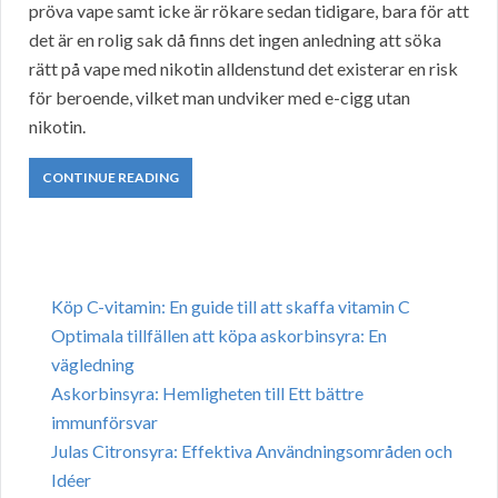
pröva vape samt icke är rökare sedan tidigare, bara för att
det är en rolig sak då finns det ingen anledning att söka
rätt på vape med nikotin alldenstund det existerar en risk
för beroende, vilket man undviker med e-cigg utan
nikotin.
CONTINUE READING
Köp C-vitamin: En guide till att skaffa vitamin C
Optimala tillfällen att köpa askorbinsyra: En
vägledning
Askorbinsyra: Hemligheten till Ett bättre
immunförsvar
Julas Citronsyra: Effektiva Användningsområden och
Idéer