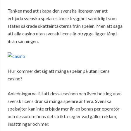
Tanken med att skapa den svenska licensen var att
erbjuda svenska spelare större trygghet samtidigt som
staten säkrade skatteintäkterna från spelen. Men att säga
att alla casino utan svensk licens är otrygga ligger långt
ifrån sanningen.
Hur kommer det sig att många spelar på utan licens
casino?
Anledningarna till att dessa casinon och även betting utan
svensk licens drar så många spelare är flera. Svenska
spelsajter kan inte erbjuda mer än en bonus per operatör
och dessutom finns det strikta regler vad gäller reklam,
insättningar och mer.