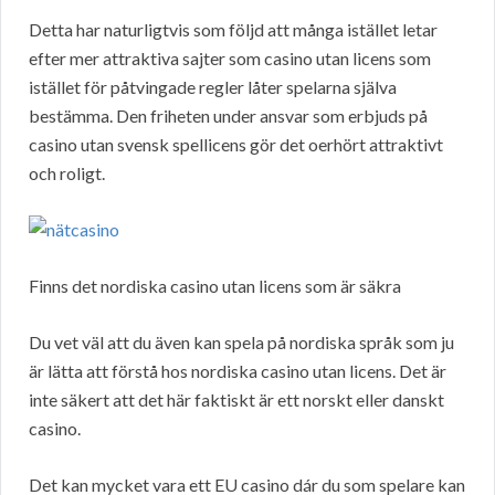
Detta har naturligtvis som följd att många istället letar
efter mer attraktiva sajter som casino utan licens som
istället för påtvingade regler låter spelarna själva
bestämma. Den friheten under ansvar som erbjuds på
casino utan svensk spellicens gör det oerhört attraktivt
och roligt.
Finns det nordiska casino utan licens som är säkra
Du vet väl att du även kan spela på nordiska språk som ju
är lätta att förstå hos nordiska casino utan licens. Det är
inte säkert att det här faktiskt är ett norskt eller danskt
casino.
Det kan mycket vara ett EU casino dár du som spelare kan