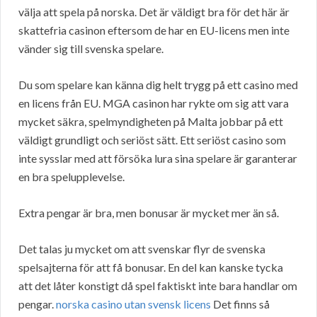
välja att spela på norska. Det är väldigt bra för det här är
skattefria casinon eftersom de har en EU-licens men inte
vänder sig till svenska spelare.
Du som spelare kan känna dig helt trygg på ett casino med
en licens från EU. MGA casinon har rykte om sig att vara
mycket säkra, spelmyndigheten på Malta jobbar på ett
väldigt grundligt och seriöst sätt. Ett seriöst casino som
inte sysslar med att försöka lura sina spelare är garanterar
en bra spelupplevelse.
Extra pengar är bra, men bonusar är mycket mer än så.
Det talas ju mycket om att svenskar flyr de svenska
spelsajterna för att få bonusar. En del kan kanske tycka
att det låter konstigt då spel faktiskt inte bara handlar om
pengar.
norska casino utan svensk licens
Det finns så