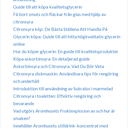
Guide till att köpa kvalitetsglycerin
Få bort smuts och fläckar från glas med hjälp av
citronsyra
Citronsyra köp: De Bästa Ställena Att Handla På
Glycerin köpa: Guide till att hitta högkvalitativ glycerin
online
Hur du köper glycerin: En guide till kvalitetsprodukter
Köpa askorbinsyra: En detaljerad guide
Askorbinsyra och Citronsyra: Vad Du Bör Veta
Citronsyra diskmaskin: Användbara tips för rengöring
och underhåll
Introduktion till användning av Sukralos i marmelad
Citronsyra i toaletten: Effektiv rengöring och
bevarande
Vad utgörs Aromhusets Fruktexplosion av och hur är
smaken?
Innehåller Aromhusets stilldrink-koncentrat med