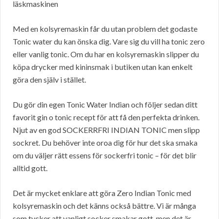
läskmaskinen
Med en kolsyremaskin får du utan problem det godaste
Tonic water du kan önska dig. Vare sig du vill ha tonic zero
eller vanlig tonic. Om du har en kolsyremaskin slipper du
köpa drycker med kininsmak i butiken utan kan enkelt
göra den själv i stället.
Du gör din egen Tonic Water Indian och följer sedan ditt
favorit gin o tonic recept för att få den perfekta drinken.
Njut av en god SOCKERRFRI INDIAN TONIC men slipp
sockret. Du behöver inte oroa dig för hur det ska smaka
om du väljer rätt essens för sockerfri tonic – för det blir
alltid gott.
Det är mycket enklare att göra Zero Indian Tonic med
kolsyremaskin och det känns också bättre. Vi är många
som tycker att vanligt socker smakar gott, men det är