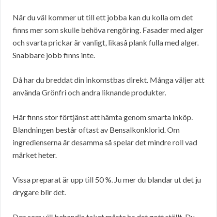
När du väl kommer ut till ett jobba kan du kolla om det
finns mer som skulle behöva rengöring. Fasader med alger
och svarta prickar är vanligt, likaså plank fulla med alger.
Snabbare jobb finns inte.
Då har du breddat din inkomstbas direkt. Många väljer att
använda Grönfri och andra liknande produkter.
Här finns stor förtjänst att hämta genom smarta inköp.
Blandningen består oftast av Bensalkonklorid. Om
ingredienserna är desamma så spelar det mindre roll vad
märket heter.
Vissa preparat är upp till 50 %. Ju mer du blandar ut det ju
drygare blir det.
Den som vill behandla taket måste ha det gott ställt. Du