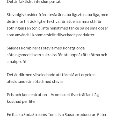
Det är faktiskt inte slumpartat
Steviolglykosider från stevia är naturligtvis naturliga, men
de är inte tillräckligt effektiva för att ensamma stå för
sötningen i en tonic, inte minst med tanke på de små doser
som används i kommersiellt tillverkade produkter
Således kombineras stevia med konstgjorda
sötningsmedel som sukralos för att uppnå rätt sötma och
smakprofil
Det är därmed vilseledande att föreslå att drycken
uteslutande är sötad med stevia
Pris och koncentration – Aromhuset överträffar i låg
kostnad per liter
En flaska SodaStreams Tonic No Sugar producerar 9 liter