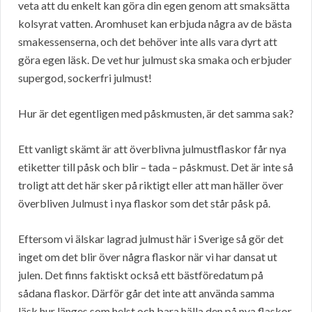
veta att du enkelt kan göra din egen genom att smaksätta
kolsyrat vatten. Aromhuset kan erbjuda några av de bästa
smakessenserna, och det behöver inte alls vara dyrt att
göra egen läsk. De vet hur julmust ska smaka och erbjuder
supergod, sockerfri julmust!
Hur är det egentligen med påskmusten, är det samma sak?
Ett vanligt skämt är att överblivna julmustflaskor får nya
etiketter till påsk och blir – tada – påskmust. Det är inte så
troligt att det här sker på riktigt eller att man häller över
överbliven Julmust i nya flaskor som det står påsk på.
Eftersom vi älskar lagrad julmust här i Sverige så gör det
inget om det blir över några flaskor när vi har dansat ut
julen. Det finns faktiskt också ett bästföredatum på
sådana flaskor. Därför går det inte att använda samma
läsk hur länges som helst och bara hälla den på nya flaskor.