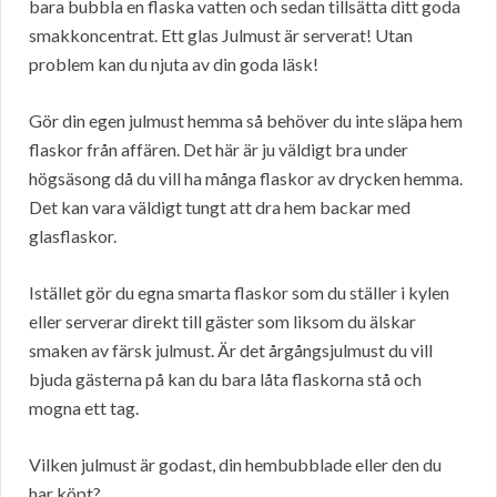
bara bubbla en flaska vatten och sedan tillsätta ditt goda
smakkoncentrat. Ett glas Julmust är serverat! Utan
problem kan du njuta av din goda läsk!
Gör din egen julmust hemma så behöver du inte släpa hem
flaskor från affären. Det här är ju väldigt bra under
högsäsong då du vill ha många flaskor av drycken hemma.
Det kan vara väldigt tungt att dra hem backar med
glasflaskor.
Istället gör du egna smarta flaskor som du ställer i kylen
eller serverar direkt till gäster som liksom du älskar
smaken av färsk julmust. Är det årgångsjulmust du vill
bjuda gästerna på kan du bara låta flaskorna stå och
mogna ett tag.
Vilken julmust är godast, din hembubblade eller den du
har köpt?