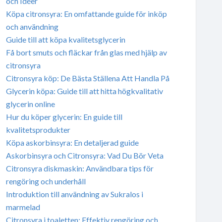
och Idéer
Köpa citronsyra: En omfattande guide för inköp
och användning
Guide till att köpa kvalitetsglycerin
Få bort smuts och fläckar från glas med hjälp av
citronsyra
Citronsyra köp: De Bästa Ställena Att Handla På
Glycerin köpa: Guide till att hitta högkvalitativ
glycerin online
Hur du köper glycerin: En guide till
kvalitetsprodukter
Köpa askorbinsyra: En detaljerad guide
Askorbinsyra och Citronsyra: Vad Du Bör Veta
Citronsyra diskmaskin: Användbara tips för
rengöring och underhåll
Introduktion till användning av Sukralos i
marmelad
Citronsyra i toaletten: Effektiv rengöring och