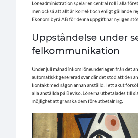
Löneadministration spelar en central roll i alla företa
men också att allt är korrekt och enligt gällande r
Ekonomibyrå AB för denna uppgift har nyligen stött
Uppståndelse under s
felkommunikation
Under juli månad inkom löneunderlagen från det anl
automatiskt genererad svar där det stod att den an
kontakt med någon annan anställd. I ett akut försök a
alla anställda på Beviso. Lönerna utbetalades till s
möjlighet att granska dem före utbetalning.