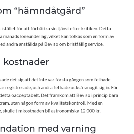
som “hämndåtgärd”
tället för att förbättra sin tjänst efter kritiken. Detta
ta månads löneunderlag, vilket kan tolkas som en form av
d andra anställda på Beviso om bristfällig service.
a kostnader
ade det sig att det inte var första gången som fel hade
ar registrerade, och andra fel hade också smugit sig in. För
 detta oacceptabelt. Det framkom att Beviso i princip bara
rogram, utan någon form av kvalitetskontroll. Med en
, skulle timkostnaden bli astronomiska 12 000 kr.
ndation med varning