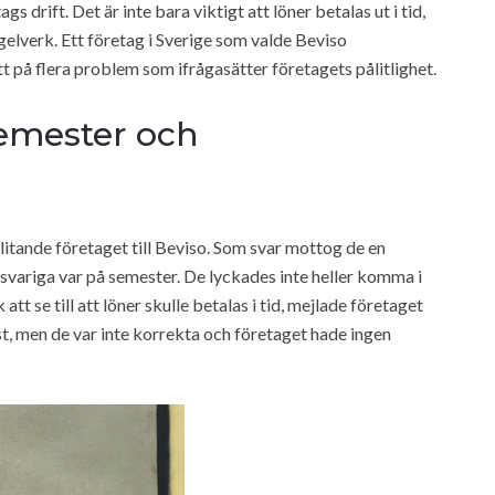
gs drift. Det är inte bara viktigt att löner betalas ut i tid,
egelverk. Ett företag i Sverige som valde Beviso
 på flera problem som ifrågasätter företagets pålitlighet.
emester och
itande företaget till Beviso. Som svar mottog de en
svariga var på semester. De lyckades inte heller komma i
tt se till att löner skulle betalas i tid, mejlade företaget
ist, men de var inte korrekta och företaget hade ingen