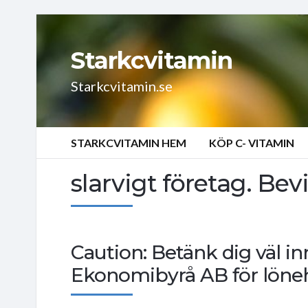
Starkcvitamin
Starkcvitamin.se
STARKCVITAMIN HEM
KÖP C- VITAMIN
slarvigt företag. B
Caution: Betänk dig väl in
Ekonomibyrå AB för löne