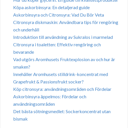
Köpa askorbinsyra: En detaljerad guide
Askorbinsyra och Citronsyra: Vad Du Bör Veta
Citronsyra diskmaskin: Användbara tips för rengöring
och underhåll
Introduktion till användning av Sukralos i marmelad
Citronsyra i toaletten: Effektiv rengöring och
bevarande
Vad utgörs Aromhusets Fruktexplosion av och hur är
smaken?
Innehåller Aromhusets stilldrink-koncentrat med
Grapefrukt & Passionsfrukt socker?
Köp citronsyra: användningsområden och Fördelar
Askorbinsyra äppelmos: Fördelar och
användningsområden
Det bästa sötningsmedlet: Sockerkoncentrat utan
bismak