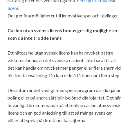
rätta sig efter de svenska reglerna.
betting utan svensk
licens
Det ger fina möjligheter till innovativa spel och tävlingar.
Casino utan svensk licens bonus ger dig möjligheter
som du inte trodde fanns
Ett nätcasino utan svensk licens kan ha mycket bättre
välkomstbonus än det svenska casinot. Inte bara för att
det kan handla om mycket mer pengar eller flera snurr vid
din första insättning. Du kan också få bonusar i flera steg.
Dessutom är det vanligt med spelarprogram där du tjänar
poäng eller på andra sätt blir belönad din lojalitet. Det här
är vanligt förekommande på ett online casino utan svensk
licens och en god anledning till att så många svenskar
väljer att spela på de utländska sajterna.