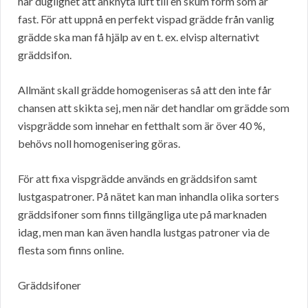
har duglighet att anknyta luft till en skum form som är
fast. För att uppnå en perfekt vispad grädde från vanlig
grädde ska man få hjälp av en t. ex. elvisp alternativt
gräddsifon.
Allmänt skall grädde homogeniseras så att den inte får
chansen att skikta sej, men när det handlar om grädde som
vispgrädde som innehar en fetthalt som är över 40 %,
behövs noll homogenisering göras.
För att fixa vispgrädde används en gräddsifon samt
lustgaspatroner. På nätet kan man inhandla olika sorters
gräddsifoner som finns tillgängliga ute på marknaden
idag, men man kan även handla lustgas patroner via de
flesta som finns online.
Gräddsifoner