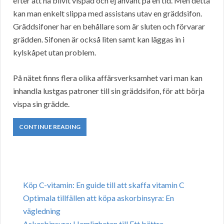
efter att ha blivit vispad och ej använt på en tid. Men detta
kan man enkelt slippa med assistans utav en gräddsifon.
Gräddsifoner har en behållare som är sluten och förvarar
grädden. Sifonen är också liten samt kan läggas in i
kylskåpet utan problem.
På nätet finns flera olika affärsverksamhet vari man kan
inhandla lustgas patroner till sin gräddsifon, för att börja
vispa sin grädde.
CONTINUE READING
Köp C-vitamin: En guide till att skaffa vitamin C
Optimala tillfällen att köpa askorbinsyra: En
vägledning
Askorbinsyra: Hemligheten till Ett bättre