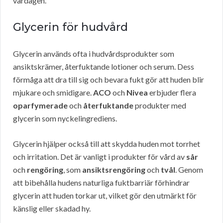
vardagen.
Glycerin för hudvård
Glycerin används ofta i hudvårdsprodukter som
ansiktskrämer, återfuktande lotioner och serum. Dess
förmåga att dra till sig och bevara fukt gör att huden blir
mjukare och smidigare.
ACO
och
Nivea
erbjuder flera
oparfymerade
och
återfuktande
produkter med
glycerin som nyckelingrediens.
Glycerin hjälper också till att skydda huden mot torrhet
och irritation. Det är vanligt i produkter för vård av
sår
och
rengöring
, som
ansiktsrengöring
och
tvål
. Genom
att bibehålla hudens naturliga fuktbarriär förhindrar
glycerin att huden torkar ut, vilket gör den utmärkt för
känslig eller skadad hy.