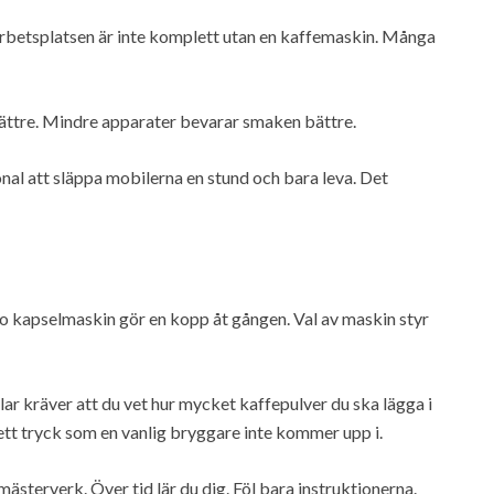
 Arbetsplatsen är inte komplett utan en kaffemaskin. Många
ättre. Mindre apparater bevarar smaken bättre.
onal att släppa mobilerna en stund och bara leva. Det
to kapselmaskin gör en kopp åt gången. Val av maskin styr
lar kräver att du vet hur mycket kaffepulver du ska lägga i
ett tryck som en vanlig bryggare inte kommer upp i.
mästerverk. Över tid lär du dig. Föl bara instruktionerna.