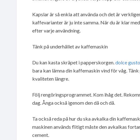
Kapslar är så enkla att använda och det är verklige
kaffevarianter är ju inte samma. När du är klar med
efter varje användning.
Tänk på underhållet av kaffemaskin
Du kan kasta skräpet i papperskorgen.
dolce gust
bara kan lämna din kaffemaskin vind för våg. Tänk
kvaliteten längre.
Följ rengöringsprogrammet. Kom ihåg det. Rekomm
dag. Ånga också igenom den då och då.
Ta också reda på hur du ska avkalka din kaffemaski
maskinen används flitigt måste den avkalkas fortare
cement.