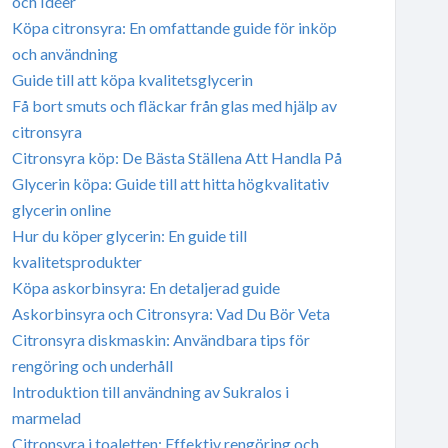
och Idéer
Köpa citronsyra: En omfattande guide för inköp
och användning
Guide till att köpa kvalitetsglycerin
Få bort smuts och fläckar från glas med hjälp av
citronsyra
Citronsyra köp: De Bästa Ställena Att Handla På
Glycerin köpa: Guide till att hitta högkvalitativ
glycerin online
Hur du köper glycerin: En guide till
kvalitetsprodukter
Köpa askorbinsyra: En detaljerad guide
Askorbinsyra och Citronsyra: Vad Du Bör Veta
Citronsyra diskmaskin: Användbara tips för
rengöring och underhåll
Introduktion till användning av Sukralos i
marmelad
Citronsyra i toaletten: Effektiv rengöring och