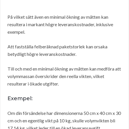
På vilket sätt även en minimal ökning av måtten kan
resultera i markant högre leveranskostnader, inklusive
exempel.
Att fastställa felberäknad paketstorlek kan orsaka
betydligt högre leveranskostnader.
Till och med en minimal ökning av måtten kan medföra att
volymmassan överskrider den reella vikten, vilket
resulterar i ökade utgifter.
Exempel:
Om din försändelse har dimensionerna 50 cm x 40 cm x 30
cm och en egentlig vikt på 10 kg, skulle volymvikten bli
17,14 kg, vilket leder till en ökad leveransavgift.