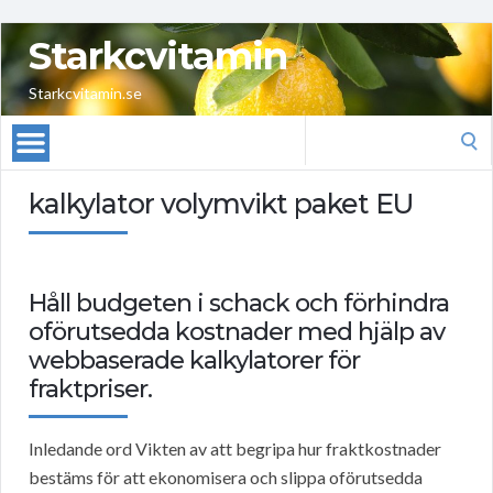
Starkcvitamin
Starkcvitamin.se
Search
for:
kalkylator volymvikt paket EU
Håll budgeten i schack och förhindra
oförutsedda kostnader med hjälp av
webbaserade kalkylatorer för
fraktpriser.
Inledande ord Vikten av att begripa hur fraktkostnader
bestäms för att ekonomisera och slippa oförutsedda