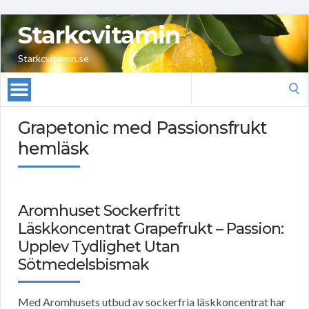
Starkcvitamin
Starkcvitamin.se
Search
for:
Grapetonic med Passionsfrukt
hemläsk
Aromhuset Sockerfritt
Läskkoncentrat Grapefrukt – Passion:
Upplev Tydlighet Utan
Sötmedelsbismak
Med Aromhusets utbud av sockerfria läskkoncentrat har