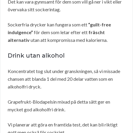
Det kan vara gynnsamt för dem som vill gå ner i vikt eller
övervaka sitt sockerintag.
Sockerfria drycker kan fungera som ett
“guilt-free
indulgence”
för dem som letar efter ett
fräscht
alternativ
utan att kompromissa med kalorierna.
Drink utan alkohol
Koncentratet tog slut under granskningen, så vi missade
chansen att blanda 1 del med 20 delar vatten som en
alkoholfri dryck.
Grapefrukt-Blodapelsin mixad på detta sätt ger en
mycket god alkoholfri drink.
Vi planerar att göra en framtida test, det kan bli riktigt
gott men också för sockrigt.