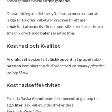
omsorgsfullt utvalda
sötningsmedel
.
Dessa sötningsmedel kan lyfta fram aromerna utan att
lägga till kalorier, vilket gör drycken till ett
mer
smakfullt alternativ
för den som söker en läskande och
smakrik dryck med
balanserad sötma
.
Kostnad och Kvalitet
Aromhuset sockerfritt läskkoncentrat grapefrukt-
passion
kombinerar
prisvärdhet
med
en smakupplevelse
av hög klass
.
Kostnadseffektivitet
En enda flaska
Aromhuset
läskkoncentrat ger upp till
12,5 liter
läsk, vilket understryker dess
kostnadseffektivitet
.