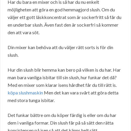
Har du bara en mixer och is så har du nu enkelt
möjligheten att göra en god hemmagjord slush. Om du
väljer ett gott läskkoncentrat som är sockerfritt så får du
en underbar slush. Även fast den är sockerfri så kommer
den att vara söt.
Din mixer kan behöva att du väljer rätt sorts is för din
slush.
Hur din slush blir hemma kan bero på vilken is du har. Har
man bara vanliga isbitar till sin slush, hur funkar det då?
Med en mixer som klarar isens hårdhet får du till rätt is.
köpa slushmaskin
Men det kan vara svårt att göra detta
med stora tunga isbitar.
Det funkar bättre om du köper färdig is eller om du har
dem i vanliga formar. Din slush får på så sätt den rätta
konsistensen på isen så att det känns helt rätt.