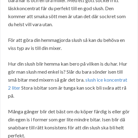
bara har is och en bra mixer. Med ett gott sockerfritt
läskkoncentrat får du perfekt till en god slush. Den
kommer att smaka sött men är utan det där sockret som
du helst vill vara utan.
För att göra din hemmagjorda slush så kan du behöva en
viss typ av is till din mixer.
Hur din slush blir hemma kan bero på vilken is du har. Hur
gör man slush med enkel is? Slår du bara sönder isen till
små bitar med mixern så går det bra.
slush ice koncentrat
2 liter
Stora isbitar som är tunga kan sock bli svåra att rå
på.
Många gånger blir det bäst om du köper färdig is eller gör
din egen is i former som ger lite mindre bitar. Isen blir då
snabbare till rätt konsistens för att din slush ska bli helt
perfekt.