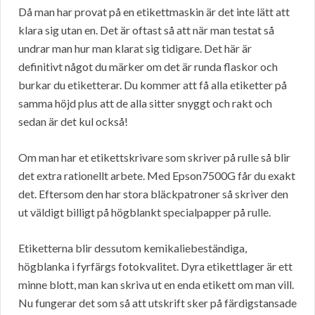
Då man har provat på en etikettmaskin är det inte lätt att
klara sig utan en. Det är oftast så att när man testat så
undrar man hur man klarat sig tidigare. Det här är
definitivt något du märker om det är runda flaskor och
burkar du etiketterar. Du kommer att få alla etiketter på
samma höjd plus att de alla sitter snyggt och rakt och
sedan är det kul också!
Om man har et etikettskrivare som skriver på rulle så blir
det extra rationellt arbete. Med Epson7500G får du exakt
det. Eftersom den har stora bläckpatroner så skriver den
ut väldigt billigt på högblankt specialpapper på rulle.
Etiketterna blir dessutom kemikaliebeständiga,
högblanka i fyrfärgs fotokvalitet. Dyra etikettlager är ett
minne blott, man kan skriva ut en enda etikett om man vill.
Nu fungerar det som så att utskrift sker på färdigstansade