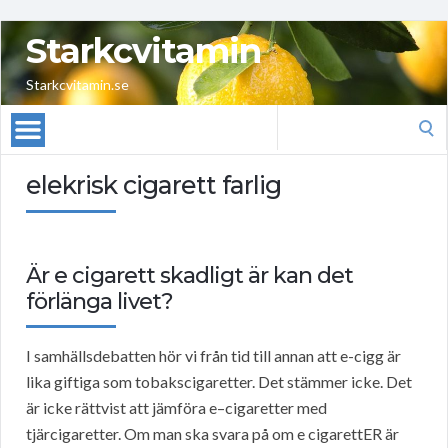
Starkcvitamin
Starkcvitamin.se
Search
for:
elekrisk cigarett farlig
Är e cigarett skadligt är kan det
förlänga livet?
I samhällsdebatten hör vi från tid till annan att e-cigg är
lika giftiga som tobakscigaretter. Det stämmer icke. Det
är icke rättvist att jämföra e–cigaretter med
tjärcigaretter. Om man ska svara på om e cigarettER är