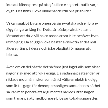
inte att känna press på att gå till en e cigarett butik varje
dygn. Det finns ju oxå onlinehandel till bra prisbilder.
Vi kan snabbt byta aromen på sin e-vätska och en bra e-
cigg fungerar lång tid. Detta är både praktiskt samt
lönsamt att då vi vill ha en annan arom icke behöver byta
ut mojäng. Då eciggen icke består av nikotin är det noll
åldersgräns på dessa och icke olagligt för någon att
blossa.
Även om en del påstår det så finns just inget alls som visar
någon risk med att röka ecigg. Då sådanna påståenden är
riktade mot människor som tänkt välja en elektrisk cigg
som är till gagn för denne personligen samt dennes närhet
så kan man ponera att argumentet härleds ifrån någon
som tjänar på att medborgare blossar tobakscigaretter.