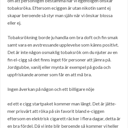
om att personligen bestämma när vi egentligen önskar
tobaksröka. Eftersom eciggen är utan nikotin samt ej
skapar beroende så styr man själv när vi önskar blossa
eller ej.
Tobaksrökning borde ju handla om bra doft och fin smak
samt vara en avstressande upplevelse som känns positivt.
Det är inte någon osmaklig tobaksrök om du njuter av en
fin el-cigg så det finns inget för personer att jämra på.
Jordgubbe, vanilj eller mynta är exempel på goda och
uppfriskande aromer som får en att må bra.
Ingen åverkan på någon och ett billigare nöje
ed ett e cigg startpaket kommer man långt. Det är jätte-
mer prisvärt att röka på sin favorit bland e-ciggen
eftersom en elektrisk cigarett räcker i flera dagar, detta är
en bra fördel. Då vi inte blir beroende så kommer vi heller