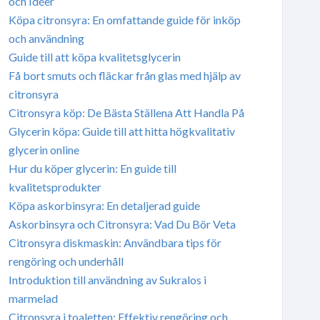
och Idéer
Köpa citronsyra: En omfattande guide för inköp
och användning
Guide till att köpa kvalitetsglycerin
Få bort smuts och fläckar från glas med hjälp av
citronsyra
Citronsyra köp: De Bästa Ställena Att Handla På
Glycerin köpa: Guide till att hitta högkvalitativ
glycerin online
Hur du köper glycerin: En guide till
kvalitetsprodukter
Köpa askorbinsyra: En detaljerad guide
Askorbinsyra och Citronsyra: Vad Du Bör Veta
Citronsyra diskmaskin: Användbara tips för
rengöring och underhåll
Introduktion till användning av Sukralos i
marmelad
Citronsyra i toaletten: Effektiv rengöring och