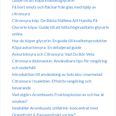
Guide till att köpa kvalitetsglycerin
Få bort smuts och fläckar från glas med hjälp av
citronsyra
Citronsyra köp: De Bästa Ställena Att Handla På
Glycerin köpa: Guide till att hitta högkvalitativ glycerin
online
Hur du köper glycerin: En guide till kvalitetsprodukter
Köpa askorbinsyra: En detaljerad guide
Askorbinsyra och Citronsyra: Vad Du Bör Veta
Citronsyra diskmaskin: Användbara tips för rengöring
och underhåll
Introduktion till användning av Sukralos i marmelad
Citronsyra i toaletten: Effektiv rengöring och
bevarande
Vad utgörs Aromhusets Fruktexplosion av och hur är
smaken?
Innehåller Aromhusets stilldrink-koncentrat med
Grapefrukt & Passionsfrukt socker?