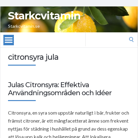
Starkcvitamin
Starkcvitamin.se
Search
for:
citronsyra jula
Julas Citronsyra: Effektiva
Användningsområden och Idéer
Citronsyra, en syra som uppstår naturligt i bär, frukter och
främst citroner, är ett mångfacetterat ämne som frekvent
nyttjas för städning i hushållet på grund av dess egenskap
att lösa upp kalk och beläggningar. Att lokalisera