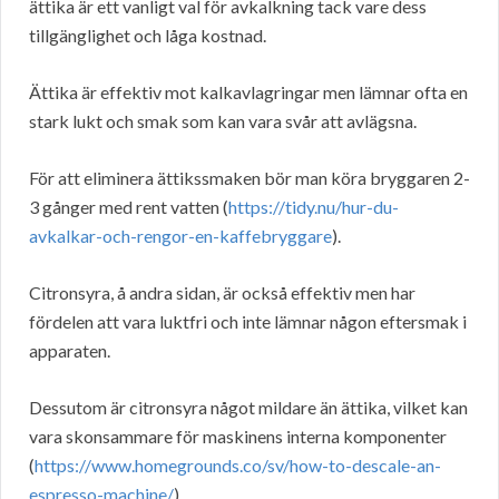
ättika är ett vanligt val för avkalkning tack vare dess
tillgänglighet och låga kostnad.
Ättika är effektiv mot kalkavlagringar men lämnar ofta en
stark lukt och smak som kan vara svår att avlägsna.
För att eliminera ättikssmaken bör man köra bryggaren 2-
3 gånger med rent vatten (
https://tidy.nu/hur-du-
avkalkar-och-rengor-en-kaffebryggare
).
Citronsyra, å andra sidan, är också effektiv men har
fördelen att vara luktfri och inte lämnar någon eftersmak i
apparaten.
Dessutom är citronsyra något mildare än ättika, vilket kan
vara skonsammare för maskinens interna komponenter
(
https://www.homegrounds.co/sv/how-to-descale-an-
espresso-machine/
).