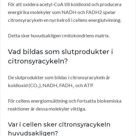
För att oxidera acetyl-CoA till koldioxid och producera
energirika molekyler som NADH och FADH2 spelar
citronsyracykeln en nyckelroll i cellens energiutvinning.
Detta sker huvudsakligen i mitokondriens matrix.
Vad bildas som slutprodukter i
citronsyracykeln?
De slutprodukter som bildas i citronsyracykeln är
koldioxid (CO₂), NADH, FADH₂ och ATP.
För cellens energiomsättning och fortsatta biokemiska
reaktioner är dessa molekyler viktiga.
Var i cellen sker citronsyracykeln
huvudsakligen?