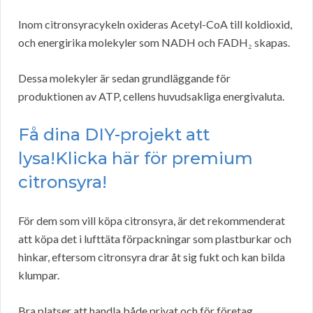
Inom citronsyracykeln oxideras Acetyl-CoA till koldioxid,
och energirika molekyler som NADH och FADH₂ skapas.
Dessa molekyler är sedan grundläggande för
produktionen av ATP, cellens huvudsakliga energivaluta.
Få dina DIY-projekt att
lysa!Klicka här för premium
citronsyra!
För dem som vill köpa citronsyra, är det rekommenderat
att köpa det i lufttäta förpackningar som plastburkar och
hinkar, eftersom citronsyra drar åt sig fukt och kan bilda
klumpar.
Bra platser att handla både privat och för företag