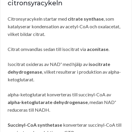
citronsyracykeln
Citronsyracykeln startar med
citrate synthase
, som
katalyserar kondensation av acetyl-CoA och oxalacetat,
vilket bildar citrat.
Citrat omvandlas sedan till isocitrat via
aconitase
.
Isocitrat oxideras av NAD⁺ med hjälp av
isocitrate
dehydrogenase
, vilket resulterar i produktion av alpha-
ketoglutarat.
alpha-ketoglutarat konverteras till succinyl-CoA av
alpha-ketoglutarate dehydrogenase
, medan NAD⁺
reduceras till NADH.
Succinyl-CoA synthetase
konverterar succinyl-CoA till