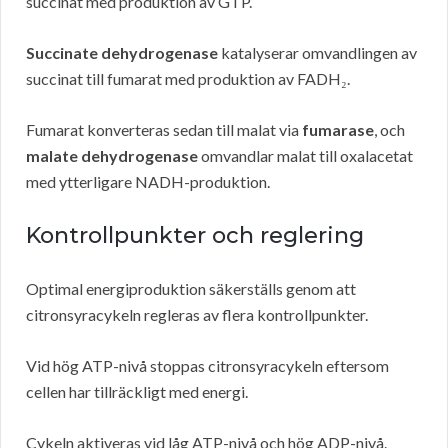
succinat med produktion av GTP.
Succinate dehydrogenase
katalyserar omvandlingen av
succinat till fumarat med produktion av FADH₂.
Fumarat konverteras sedan till malat via
fumarase
, och
malate dehydrogenase
omvandlar malat till oxalacetat
med ytterligare NADH-produktion.
Kontrollpunkter och reglering
Optimal energiproduktion säkerställs genom att
citronsyracykeln regleras av flera kontrollpunkter.
Vid hög ATP-nivå stoppas citronsyracykeln eftersom
cellen har tillräckligt med energi.
Cykeln aktiveras vid låg ATP-nivå och hög ADP-nivå.