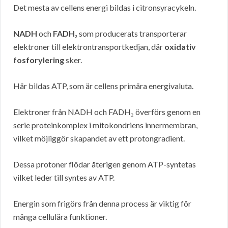
Det mesta av cellens energi bildas i citronsyracykeln.
NADH
och
FADH₂
som producerats transporterar
elektroner till elektrontransportkedjan, där
oxidativ
fosforylering
sker.
Här bildas ATP, som är cellens primära energivaluta.
Elektroner från NADH och FADH₂ överförs genom en
serie proteinkomplex i mitokondriens innermembran,
vilket möjliggör skapandet av ett protongradient.
Dessa protoner flödar återigen genom ATP-syntetas
vilket leder till syntes av ATP.
Energin som frigörs från denna process är viktig för
många cellulära funktioner.