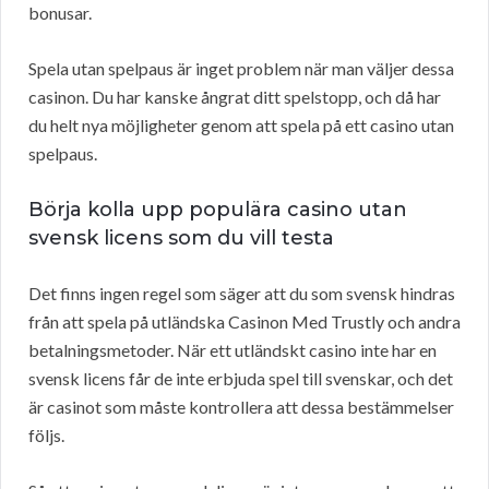
bonusar.
Spela utan spelpaus är inget problem när man väljer dessa
casinon. Du har kanske ångrat ditt spelstopp, och då har
du helt nya möjligheter genom att spela på ett casino utan
spelpaus.
Börja kolla upp populära casino utan
svensk licens som du vill testa
Det finns ingen regel som säger att du som svensk hindras
från att spela på utländska Casinon Med Trustly och andra
betalningsmetoder. När ett utländskt casino inte har en
svensk licens får de inte erbjuda spel till svenskar, och det
är casinot som måste kontrollera att dessa bestämmelser
följs.