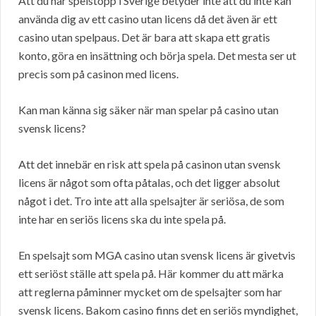
Att du har spelstopp i Sverige betyder inte att du inte kan
använda dig av ett casino utan licens då det även är ett
casino utan spelpaus. Det är bara att skapa ett gratis
konto, göra en insättning och börja spela. Det mesta ser ut
precis som på casinon med licens.
Kan man känna sig säker när man spelar på casino utan
svensk licens?
Att det innebär en risk att spela på casinon utan svensk
licens är något som ofta påtalas, och det ligger absolut
något i det. Tro inte att alla spelsajter är seriösa, de som
inte har en seriös licens ska du inte spela på.
En spelsajt som MGA casino utan svensk licens är givetvis
ett seriöst ställe att spela på. Här kommer du att märka
att reglerna påminner mycket om de spelsajter som har
svensk licens. Bakom casino finns det en seriös myndighet,