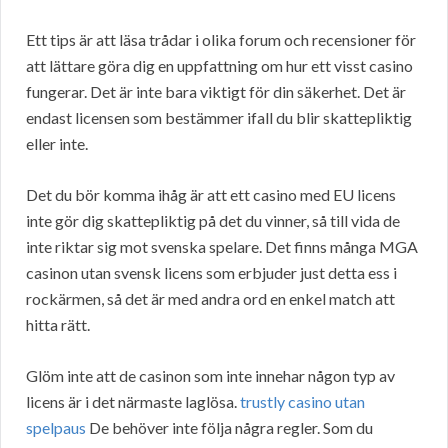
Ett tips är att läsa trådar i olika forum och recensioner för
att lättare göra dig en uppfattning om hur ett visst casino
fungerar. Det är inte bara viktigt för din säkerhet. Det är
endast licensen som bestämmer ifall du blir skattepliktig
eller inte.
Det du bör komma ihåg är att ett casino med EU licens
inte gör dig skattepliktig på det du vinner, så till vida de
inte riktar sig mot svenska spelare. Det finns många MGA
casinon utan svensk licens som erbjuder just detta ess i
rockärmen, så det är med andra ord en enkel match att
hitta rätt.
Glöm inte att de casinon som inte innehar någon typ av
licens är i det närmaste laglösa.
trustly casino utan
spelpaus
De behöver inte följa några regler. Som du