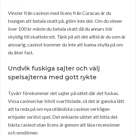
Vinster från casinon med licens från Curacao är du
tvungen att betala skatt på, glöm inte det. Om du vinner
över 100 kr måste du betala skatt då du annars blir
skyldig till skattebrott. Tänk på att det alltid är du som är
ansvarig, casinot kommer du inte att kunna skylla på om
du åker fast.
Undvik fuskiga sajter och välj
spelsajterna med gott rykte
Tyvärr förekommer det sajter på nätet där det fuskas.
Vissa casinon har blivit svartlistade, så det ár ganska lätt
att ta reda på om nya utländska casinon verkligen
erbjuder seriöst spel. Det enklaste sättet att hitta det
bästa casinot utan licens ár genom att läsa recensioner
och omdömen.