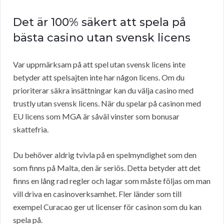
Det är 100% säkert att spela på
bästa casino utan svensk licens
Var uppmärksam på att spel utan svensk licens inte
betyder att spelsajten inte har någon licens. Om du
prioriterar säkra insättningar kan du välja casino med
trustly utan svensk licens. När du spelar på casinon med
EU licens som MGA är såväl vinster som bonusar
skattefria.
Du behöver aldrig tvivla på en spelmyndighet som den
som finns på Malta, den är seriös. Detta betyder att det
finns en lång rad regler och lagar som måste följas om man
vill driva en casinoverksamhet. Fler länder som till
exempel Curacao ger ut licenser för casinon som du kan
spela på.