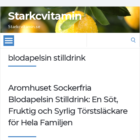
Starkcvitamin
Starkcvitamin.se
Search
for:
blodapelsin stilldrink
Aromhuset Sockerfria
Blodapelsin Stilldrink: En Söt,
Fruktig och Syrlig Törstsläckare
för Hela Familjen